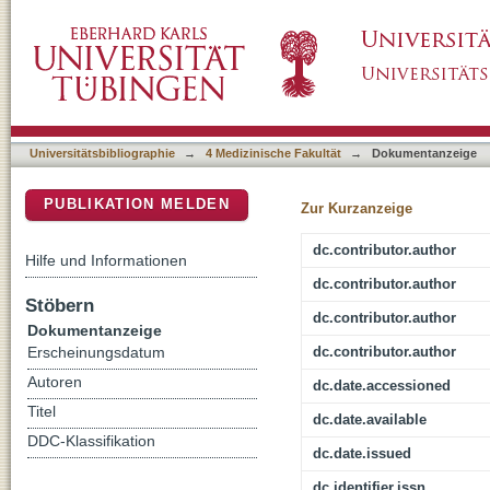
A Molecularly Characterized Preclinical Pl
DSpace Repositorium (Manakin basiert)
Patient-Derived Xenograft Models to Evaluat
Universitätsbibliographie
→
4 Medizinische Fakultät
→
Dokumentanzeige
PUBLIKATION MELDEN
Zur Kurzanzeige
dc.contributor.author
Hilfe und Informationen
dc.contributor.author
Stöbern
dc.contributor.author
Dokumentanzeige
dc.contributor.author
Erscheinungsdatum
Autoren
dc.date.accessioned
Titel
dc.date.available
DDC-Klassifikation
dc.date.issued
dc.identifier.issn