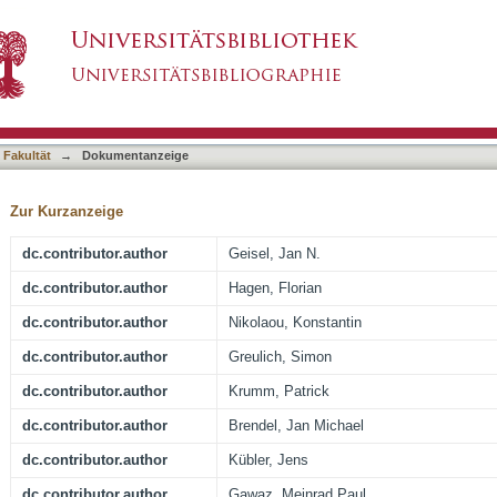
um Enhancement MRI Is Noninferior to Bright-
asiert)
es
 Fakultät
→
Dokumentanzeige
Zur Kurzanzeige
dc.contributor.author
Geisel, Jan N.
dc.contributor.author
Hagen, Florian
dc.contributor.author
Nikolaou, Konstantin
dc.contributor.author
Greulich, Simon
dc.contributor.author
Krumm, Patrick
dc.contributor.author
Brendel, Jan Michael
dc.contributor.author
Kübler, Jens
dc.contributor.author
Gawaz, Meinrad Paul