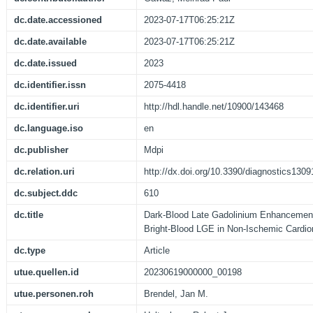
dc.date.accessioned
2023-07-17T06:25:21Z
dc.date.available
2023-07-17T06:25:21Z
dc.date.issued
2023
dc.identifier.issn
2075-4418
dc.identifier.uri
http://hdl.handle.net/10900/143468
dc.language.iso
en
dc.publisher
Mdpi
dc.relation.uri
http://dx.doi.org/10.3390/diagnostics130
dc.subject.ddc
610
dc.title
Dark-Blood Late Gadolinium Enhancement 
Bright-Blood LGE in Non-Ischemic Cardi
dc.type
Article
utue.quellen.id
20230619000000_00198
utue.personen.roh
Brendel, Jan M.