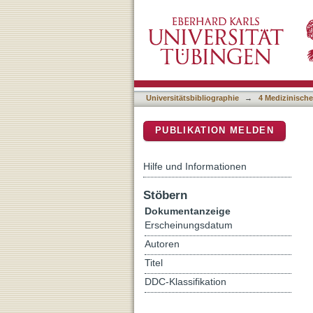
Dark-Blood Late Gadolini
DSpace Repositorium (Manakin b
Ischemic Cardiomyopathi
Universitätsbibliographie
→
4 Medizinische
PUBLIKATION MELDEN
Hilfe und Informationen
Stöbern
Dokumentanzeige
Erscheinungsdatum
Autoren
Titel
DDC-Klassifikation