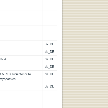
de_DE
de_DE
91634
de_DE
de_DE
MRI Is Noninferior to
de_DE
omyopathies
de_DE