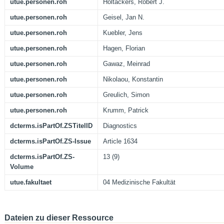
utue.personen.roh
Holtackers, Robert J.
utue.personen.roh
Geisel, Jan N.
utue.personen.roh
Kuebler, Jens
utue.personen.roh
Hagen, Florian
utue.personen.roh
Gawaz, Meinrad
utue.personen.roh
Nikolaou, Konstantin
utue.personen.roh
Greulich, Simon
utue.personen.roh
Krumm, Patrick
dcterms.isPartOf.ZSTitelID
Diagnostics
dcterms.isPartOf.ZS-Issue
Article 1634
dcterms.isPartOf.ZS-
13 (9)
Volume
utue.fakultaet
04 Medizinische Fakultät
Dateien zu dieser Ressource