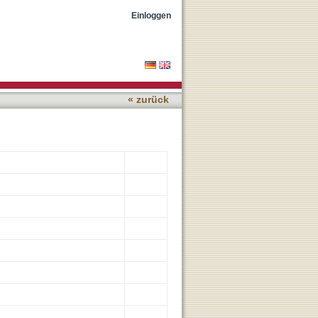
Blood LGE in Non-
Einloggen
« zurück