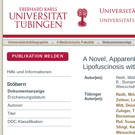
A Novel, Apparently Silent Variant in MFSD
DSpace Repositorium (Manakin basiert)
Intrafamilial Variability
Universitätsbibliographie
→
4 Medizinische Fakultät
→
Dokumentanzeige
PUBLIKATION MELDEN
A Novel, Apparen
Lipofuscinosis wit
Hilfe und Informationen
Autor(en):
Reith, Mil
B.
;
Bornem
Stöbern
Weisschuh
Dokumentanzeige
Tübinger
Reith, Mil
Erscheinungsdatum
Autor(en):
Zeltner, L
Autoren
Witt, Denn
Zuleger, T
Titel
Bornemann
DDC-Klassifikation
Ruf, Susa
Stingl, Ka
Weisschuh