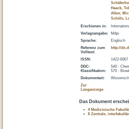
Schäferhof
Haack, To
Alber, Mi
Schöls, L
Erschienen in:
Internation
Verlagsangabe:
Mdpi
Sprache:
Englisch
Referenz zum
http://dx.
Volltext:
ISSN:
1422-0067
DDC-
540 - Che
Klassifikation:
570 - Biow
Dokumentart:
Wissenscha
Zur
Langanzeige
Das Dokument erschein
4 Medizinische Fakultä
8 Zentrale, interfakult