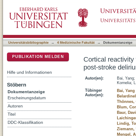
Cortical reactivity to transcranial magnetic st
DSpace Repositorium (Manakin basiert)
Universitätsbibliographie
→
4 Medizinische Fakultät
→
Dokumentanzeige
PUBLIKATION MELDEN
Cortical reactivity
post-stroke deliri
Hilfe und Informationen
Autor(en):
Bai, Yang
Kornelia
;
L
Stöbern
Tübinger
Bai, Yang
Dokumentanzeige
Autor(en):
Belardinel
Erscheinungsdatum
Thönnes, 
Autoren
Blum, Cor
Baur, Dav
Titel
Laichinger
DDC-Klassifikation
Lindig, T
Ziemann, 
Mengel, A