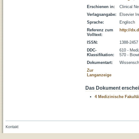
Erschienen in:
Clinical N
Verlagsangabe:
Elsevier Ir
Sprache:
Englisch
Referenz zum
http://dx.
Volltext:
ISSN:
1388-2457
DDC-
610 - Medi
Klassifikation:
570 - Biow
Dokumentart:
Wissenscha
Zur
Langanzeige
Das Dokument erschein
4 Medizinische Fakultä
Kontakt