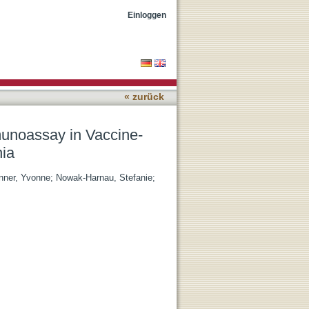
uced Immune Thrombotic
Einloggen
« zurück
munoassay in Vaccine-
ia
ner, Yvonne
;
Nowak-Harnau, Stefanie
;