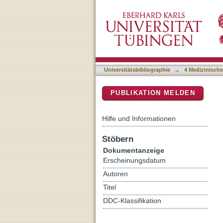
Diagnostic Performance o
DSpace Repositorium (Manakin b
Thrombocytopenia
Universitätsbibliographie
→
4 Medizinische
PUBLIKATION MELDEN
Hilfe und Informationen
Stöbern
Dokumentanzeige
Erscheinungsdatum
Autoren
Titel
DDC-Klassifikation