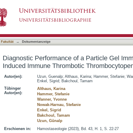
f a Particle Gel Immunoassay in Vaccine-Ind
asiert)
 Fakultät
→
Dokumentanzeige
Diagnostic Performance of a Particle Gel Im
Induced Immune Thrombotic Thrombocytopen
Autor(en):
Uzun, Guenalp
;
Althaus, Karina
;
Hammer, Stefanie
;
Wan
Enkel, Sigrid
;
Bakchoul, Tamam
Tübinger
Althaus, Karina
Autor(en):
Hammer, Stefanie
Wanner, Yvonne
Nowak-Harnau, Stefanie
Enkel, Sigrid
Bakchoul, Tamam
Uzun, Günalp
Erschienen in:
Hamostaseologie (2023), Bd. 43, H. 1, S. 22-27