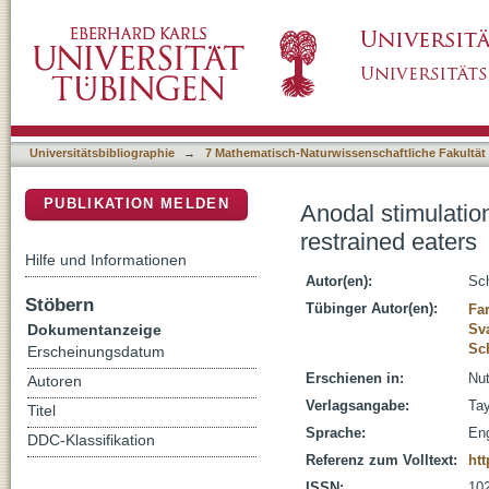
Anodal stimulation of inhibitory control and c
DSpace Repositorium (Manakin basiert)
Universitätsbibliographie
→
7 Mathematisch-Naturwissenschaftliche Fakultät
PUBLIKATION MELDEN
Anodal stimulation
restrained eaters
Hilfe und Informationen
Autor(en):
Sch
Stöbern
Tübinger Autor(en):
Fa
Dokumentanzeige
Sva
Sc
Erscheinungsdatum
Erschienen in:
Nut
Autoren
Verlagsangabe:
Tay
Titel
Sprache:
Eng
DDC-Klassifikation
Referenz zum Volltext:
htt
ISSN:
10