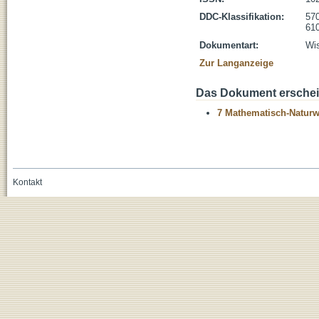
DDC-Klassifikation:
570
610
Dokumentart:
Wis
Zur Langanzeige
Das Dokument erschein
7 Mathematisch-Naturwi
Kontakt