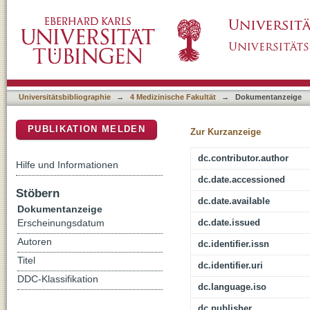
A Commentary on Towards autonomous artifici
DSpace Repositorium (Manakin basiert)
control in situated action
Universitätsbibliographie
→
4 Medizinische Fakultät
→
Dokumentanzeige
PUBLIKATION MELDEN
Zur Kurzanzeige
dc.contributor.author
Hilfe und Informationen
dc.date.accessioned
Stöbern
dc.date.available
Dokumentanzeige
dc.date.issued
Erscheinungsdatum
Autoren
dc.identifier.issn
Titel
dc.identifier.uri
DDC-Klassifikation
dc.language.iso
dc.publisher