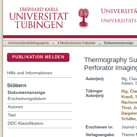
Thermography Supported Color Duplex Ultra
DSpace Repositorium (Manakin basiert)
Universitätsbibliographie
→
4 Medizinische Fakultät
→
Dokumentanzeige
PUBLIKATION MELDEN
Thermography Sup
Perforator Imagin
Hilfe und Informationen
Autor(en):
Illg, Cla
Adrien
;
S
Stöbern
Tübinger
Illg, Cl
Dokumentanzeige
Autor(en):
Krauß, 
Erscheinungsdatum
Rachune
Autoren
Thiel, 
Daigeler
Titel
Schäfer,
DDC-Klassifikation
Erschienen in:
Journal 
Verlagsangabe:
Thieme M