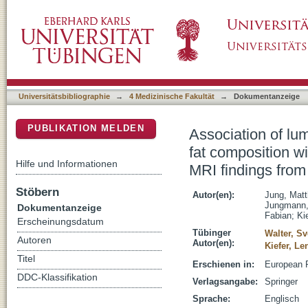
Association of lumbar vertebral bone marrow
DSpace Repositorium (Manakin basiert)
intervertebral disc degeneration: 3T quantit
study
Universitätsbibliographie
→
4 Medizinische Fakultät
→
Dokumentanzeige
PUBLIKATION MELDEN
Association of lu
fat composition wi
Hilfe und Informationen
MRI findings fro
Stöbern
Autor(en):
Jung, Matt
Jungmann,
Dokumentanzeige
Fabian
;
Ki
Erscheinungsdatum
Tübinger
Walter, S
Autoren
Autor(en):
Kiefer, L
Titel
Erschienen in:
European R
DDC-Klassifikation
Verlagsangabe:
Springer
Sprache:
Englisch