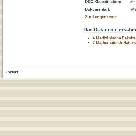
DDC-Klassifikation:
500
Dokumentart:
Wis
Zur Langanzeige
Das Dokument erschein
4 Medizinische Fakultä
7 Mathematisch-Naturwi
Kontakt