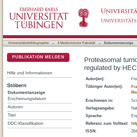
Proteasomal turnover of the RhoGAP tumor
DSpace Repositorium (Manakin basiert)
Universitätsbibliographie
→
4 Medizinische Fakultät
→
Dokumentanzeige
PUBLIKATION MELDEN
Proteasomal turn
regulated by HE
Hilfe und Informationen
Autor(en):
Fre
Stöbern
Tübinger Autor(en):
Fra
Dokumentanzeige
Ma
Erscheinungsdatum
Erschienen in:
Sci
Autoren
Verlagsangabe:
Nat
Titel
Sprache:
Eng
DDC-Klassifikation
Referenz zum Volltext:
htt
ISSN:
20