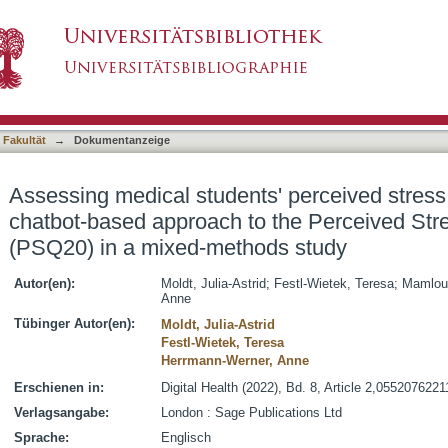
s' perceived stress levels by comparing a cha
asiert)
stionnaire (PSQ20) in a mixed-methods study
 Fakultät
→
Dokumentanzeige
Assessing medical students' perceived stress
chatbot-based approach to the Perceived Str
(PSQ20) in a mixed-methods study
Autor(en):
Moldt, Julia-Astrid
;
Festl-Wietek, Teresa
;
Mamlou
Anne
Tübinger Autor(en):
Moldt, Julia-Astrid
Festl-Wietek, Teresa
Herrmann-Werner, Anne
Erschienen in:
Digital Health (2022), Bd. 8, Article 2,05520762
Verlagsangabe:
London : Sage Publications Ltd
Sprache:
Englisch