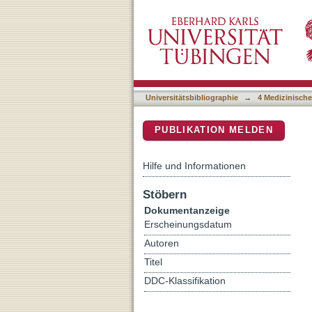
Assessing medical student
DSpace Repositorium (Manakin b
the Perceived Stress Que
Universitätsbibliographie
→
4 Medizinische
PUBLIKATION MELDEN
Hilfe und Informationen
Stöbern
Dokumentanzeige
Erscheinungsdatum
Autoren
Titel
DDC-Klassifikation