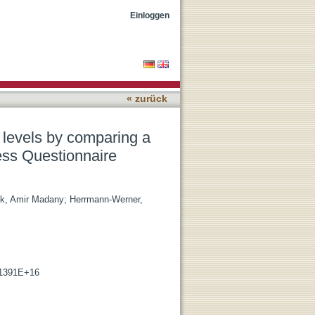
tbot-based approach to
Einloggen
« zurück
 levels by comparing a
ess Questionnaire
k, Amir Madany
;
Herrmann-Werner,
211391E+16