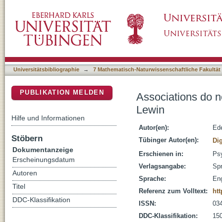
Associations do not energize behavior: on th
DSpace Repositorium (Manakin basiert)
Universitätsbibliographie
→
7 Mathematisch-Naturwissenschaftliche Fakultät
PUBLIKATION MELDEN
Associations do no
Lewin
Hilfe und Informationen
Autor(en):
Ede
Stöbern
Tübinger Autor(en):
Di
Dokumentanzeige
Erschienen in:
Psy
Erscheinungsdatum
Verlagsangabe:
Spr
Autoren
Sprache:
Eng
Titel
Referenz zum Volltext:
htt
DDC-Klassifikation
ISSN:
03
DDC-Klassifikation:
150