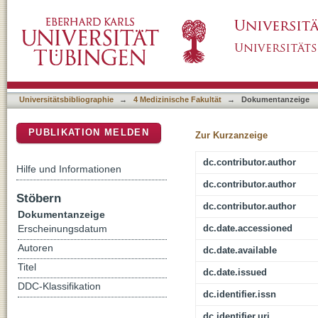
Metabolomic profiling of CSF and blood serum
DSpace Repositorium (Manakin basiert)
mild cognitive impairment and Alzheimer's di
Universitätsbibliographie
→
4 Medizinische Fakultät
→
Dokumentanzeige
PUBLIKATION MELDEN
Zur Kurzanzeige
dc.contributor.author
Hilfe und Informationen
dc.contributor.author
Stöbern
dc.contributor.author
Dokumentanzeige
dc.date.accessioned
Erscheinungsdatum
Autoren
dc.date.available
Titel
dc.date.issued
DDC-Klassifikation
dc.identifier.issn
dc.identifier.uri