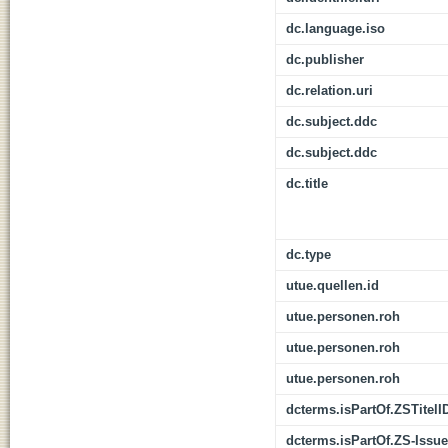
dc.language.iso
dc.publisher
dc.relation.uri
dc.subject.ddc
dc.subject.ddc
dc.title
dc.type
utue.quellen.id
utue.personen.roh
utue.personen.roh
utue.personen.roh
dcterms.isPartOf.ZSTitelI
dcterms.isPartOf.ZS-Issue