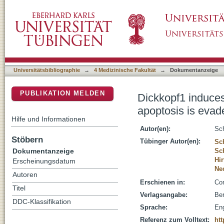
Dickkopf1 induces enteric neurogenesis and gl
DSpace Repositorium (Manakin basiert)
Universitätsbibliographie
→
4 Medizinische Fakultät
→
Dokumentanzeige
PUBLIKATION MELDEN
Dickkopf1 induces 
apoptosis is evad
Hilfe und Informationen
Autor(en):
Sch
Stöbern
Tübinger Autor(en):
Sc
Dokumentanzeige
Sc
Hir
Erscheinungsdatum
Ne
Autoren
Erschienen in:
Com
Titel
Verlagsangabe:
Ber
DDC-Klassifikation
Sprache:
Eng
Referenz zum Volltext:
htt