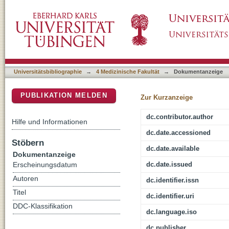
An undergraduate laboratory to study exercis
DSpace Repositorium (Manakin basiert)
Universitätsbibliographie
→
4 Medizinische Fakultät
→
Dokumentanzeige
PUBLIKATION MELDEN
Zur Kurzanzeige
dc.contributor.author
Hilfe und Informationen
dc.date.accessioned
Stöbern
dc.date.available
Dokumentanzeige
dc.date.issued
Erscheinungsdatum
Autoren
dc.identifier.issn
Titel
dc.identifier.uri
DDC-Klassifikation
dc.language.iso
dc.publisher