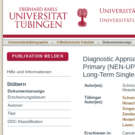
Diagnostic Approaches for Neuroendocrine
DSpace Repositorium (Manakin basiert)
Prognostic Relevance-A Retrospective, Long
Universitätsbibliographie
→
4 Medizinische Fakultät
→
Dokumentanzeige
PUBLIKATION MELDEN
Diagnostic Appro
Primary (NEN-UPs
Hilfe und Informationen
Long-Term Single
Stöbern
Autor(en):
Schmid
Hinterl
Dokumentanzeige
Erscheinungsdatum
Tübinger
Schmid
Autor(en):
Hinter
Autoren
Singer
Titel
Zender
Hinterl
DDC-Klassifikation
Lauer,
Erschienen in:
Cancers