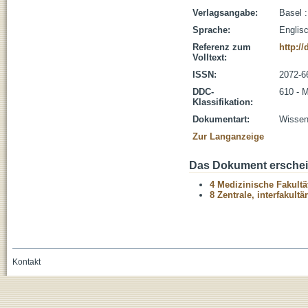
Verlagsangabe:
Basel 
Sprache:
Englis
Referenz zum
http:/
Volltext:
ISSN:
2072-6
DDC-
610 - 
Klassifikation:
Dokumentart:
Wissens
Zur Langanzeige
Das Dokument erschein
4 Medizinische Fakultä
8 Zentrale, interfakult
Kontakt