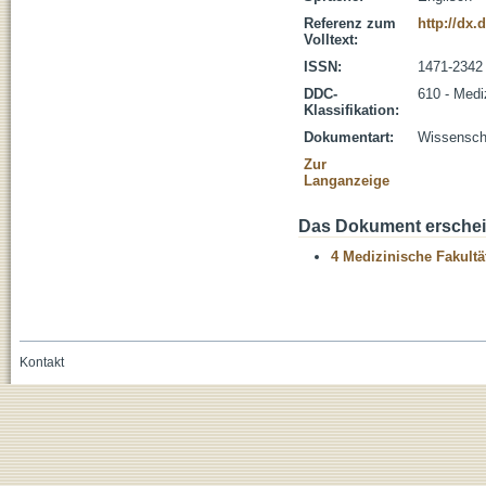
Referenz zum
http://dx.
Volltext:
ISSN:
1471-2342
DDC-
610 - Medi
Klassifikation:
Dokumentart:
Wissenscha
Zur
Langanzeige
Das Dokument erschein
4 Medizinische Fakultä
Kontakt