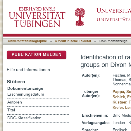
Identification of radiomic biomarkers in a se
DSpace Repositorium (Manakin basiert)
NAKO MR study
Universitätsbibliographie
→
4 Medizinische Fakultät
→
Dokumentanzeige
PUBLIKATION MELDEN
Identification of 
groups on Dixon 
Hilfe und Informationen
Autor(en):
Fischer, M
Thomas
;
B
Stöbern
Nonnenmac
Dokumentanzeige
Tübinger
Pappa, So
Erscheinungsdatum
Autor(en):
Schick, Fr
Autoren
Küstner, 
Kiefer, L
Titel
Erschienen in:
Bmc Medica
DDC-Klassifikation
Verlagsangabe:
London : 
Sprache:
Englisch