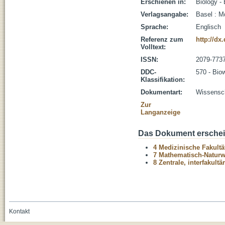
Erschienen in:
Biology - 
Verlagsangabe:
Basel : M
Sprache:
Englisch
Referenz zum
http://dx
Volltext:
ISSN:
2079-773
DDC-
570 - Bio
Klassifikation:
Dokumentart:
Wissenscha
Zur
Langanzeige
Das Dokument erschein
4 Medizinische Fakultä
7 Mathematisch-Naturwi
8 Zentrale, interfakult
Kontakt