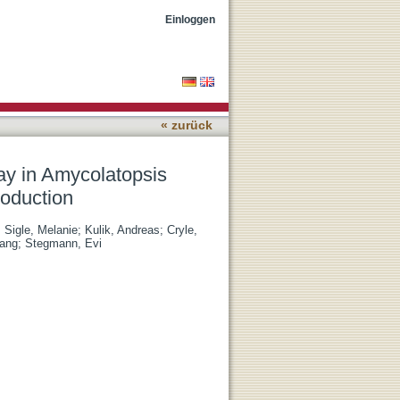
 for optimized
Einloggen
« zurück
ay in Amycolatopsis
roduction
;
Sigle, Melanie
;
Kulik, Andreas
;
Cryle,
gang
;
Stegmann, Evi