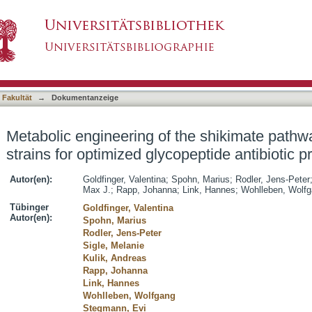
the shikimate pathway in Amycolatopsis strains
asiert)
oduction
 Fakultät
→
Dokumentanzeige
Metabolic engineering of the shikimate pathw
strains for optimized glycopeptide antibiotic p
Autor(en):
Goldfinger, Valentina
;
Spohn, Marius
;
Rodler, Jens-Peter
Max J.
;
Rapp, Johanna
;
Link, Hannes
;
Wohlleben, Wolf
Tübinger
Goldfinger, Valentina
Autor(en):
Spohn, Marius
Rodler, Jens-Peter
Sigle, Melanie
Kulik, Andreas
Rapp, Johanna
Link, Hannes
Wohlleben, Wolfgang
Stegmann, Evi