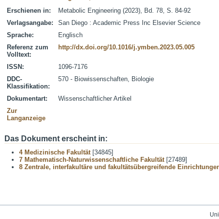
Erschienen in:
Metabolic Engineering (2023), Bd. 78, S. 84-92
Verlagsangabe:
San Diego : Academic Press Inc Elsevier Science
Sprache:
Englisch
Referenz zum
http://dx.doi.org/10.1016/j.ymben.2023.05.005
Volltext:
ISSN:
1096-7176
DDC-
570 - Biowissenschaften, Biologie
Klassifikation:
Dokumentart:
Wissenschaftlicher Artikel
Zur
Langanzeige
Das Dokument erscheint in:
4 Medizinische Fakultät
[34845]
7 Mathematisch-Naturwissenschaftliche Fakultät
[27489]
8 Zentrale, interfakultäre und fakultätsübergreifende Einrichtunge
Uni