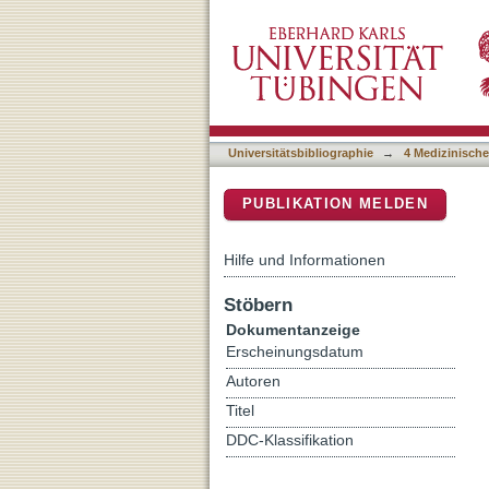
Metabolic engineering of 
DSpace Repositorium (Manakin b
glycopeptide antibiotic pr
Universitätsbibliographie
→
4 Medizinische
PUBLIKATION MELDEN
Hilfe und Informationen
Stöbern
Dokumentanzeige
Erscheinungsdatum
Autoren
Titel
DDC-Klassifikation