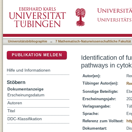
Identification of fundamental gene regulator
DSpace Repositorium (Manakin basiert)
senescence
Universitätsbibliographie
→
7 Mathematisch-Naturwissenschaftliche Fakultät
PUBLIKATION MELDEN
Identification of
pathways in cyto
Hilfe und Informationen
Autor(en):
Ren
Stöbern
Tübinger Autor(en):
Re
Dokumentanzeige
Sonstige Beteiligte:
Ebe
Erscheinungsdatum
Erscheinungsjahr:
20
Autoren
Verlagsangabe:
Tü
Titel
Sprache:
Eng
DDC-Klassifikation
Referenz zum Volltext:
htt
Dokumentart:
Dis