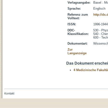
Verlagsangabe:
Basel : Md
Sprache:
Englisch
Referenz zum
http://dx
Volltext:
ISSN:
1996-1944
DDC-
530 - Phys
Klassifikation:
540 - Che
600 - Tech
Dokumentart:
Wissenscha
Zur
Langanzeige
Das Dokument erschein
4 Medizinische Fakultä
Kontakt