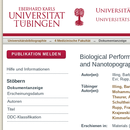
Biological Performance of Titanium Surfaces 
DSpace Repositorium (Manakin basiert)
Features
Universitätsbibliographie
→
4 Medizinische Fakultät
→
Dokumentanzeige
PUBLIKATION MELDEN
Biological Perfor
and Nanotopograp
Hilfe und Informationen
Autor(en):
Illing, Bar
Evi
;
Rupp,
Stöbern
Tübinger
Illing, Ba
Dokumentanzeige
Autor(en):
Mohammad
Erscheinungsdatum
Theurer, 
Autoren
Schulthei
Rupp, Fr
Titel
Krajewski
DDC-Klassifikation
Kimmerle-
Erschienen in:
Materials 