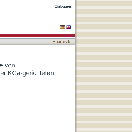
 zur Prognose von
Einloggen
herapie
« zurück
e von
ner KCa-gerichteten