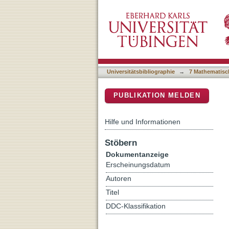
Charakterisierung Patien
DSpace Repositorium (Manakin b
Patientenüberleben und zu
Universitätsbibliographie
→
7 Mathematisc
PUBLIKATION MELDEN
Hilfe und Informationen
Stöbern
Dokumentanzeige
Erscheinungsdatum
Autoren
Titel
DDC-Klassifikation