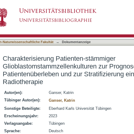
ten-stämmiger Glioblastomstammzellenkulturen
asiert)
r Stratifizierung einer KCa-gerichteten Radiot
h-Naturwissenschaftliche Fakultät
→
Dokumentanzeige
Charakterisierung Patienten-stämmiger
Glioblastomstammzellenkulturen zur Prognos
Patientenüberleben und zur Stratifizierung ei
Radiotherapie
Autor(en):
Ganser, Katrin
Tübinger Autor(en):
Ganser, Katrin
Sonstige Beteiligte:
Eberhard Karls Universität Tübingen
Erscheinungsjahr:
2023
Verlagsangabe:
Tübingen
Sprache:
Deutsch