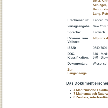
Seitz, Chr
Schlegel,
Handgreti
Lang, Pet
Erschienen in:
Cancer Imm
Verlagsangabe:
New York :
Sprache:
Englisch
Referenz zum
http://dx.
Volltext:
ISSN:
0340-7004
DDC-
610 - Medi
Klassifikation:
570 - Biow
Dokumentart:
Wissenscha
Zur
Langanzeige
Das Dokument erschein
4 Medizinische Fakultä
7 Mathematisch-Naturwi
8 Zentrale, interfakult