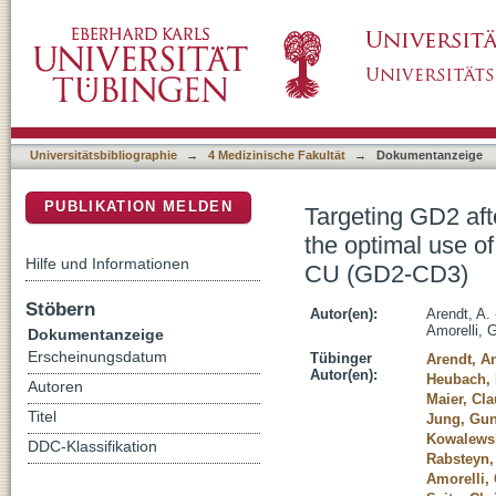
Targeting GD2 after allogeneic SCT: effector 
DSpace Repositorium (Manakin basiert)
and the bispecific antibody construct NG-C
Universitätsbibliographie
→
4 Medizinische Fakultät
→
Dokumentanzeige
PUBLIKATION MELDEN
Targeting GD2 afte
the optimal use o
Hilfe und Informationen
CU (GD2-CD3)
Stöbern
Autor(en):
Arendt, A.
Amorelli, 
Dokumentanzeige
Erscheinungsdatum
Tübinger
Arendt, A
Autor(en):
Heubach, 
Autoren
Maier, Cla
Titel
Jung, Gu
Kowalewsk
DDC-Klassifikation
Rabsteyn,
Amorelli,