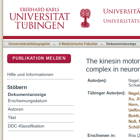
The kinesin motor KIF1C is a putative transpo
DSpace Repositorium (Manakin basiert)
Universitätsbibliographie
→
4 Medizinische Fakultät
→
Dokumentanzeige
PUBLIKATION MELDEN
The kinesin motor 
complex in neuron
Hilfe und Informationen
Autor(en):
Nagel
Schue
Stöbern
Tübinger Autor(en):
Nagel
Dokumentanzeige
Xu, J
Erscheinungsdatum
Horn,
Autoren
Ueffi
Boldt
Titel
Noß, 
DDC-Klassifikation
Schül
Erschienen in:
Rna (2