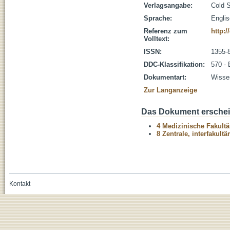
Verlagsangabe:
Cold S
Sprache:
Engli
Referenz zum
http:/
Volltext:
ISSN:
1355-
DDC-Klassifikation:
570 - 
Dokumentart:
Wissen
Zur Langanzeige
Das Dokument erschein
4 Medizinische Fakultä
8 Zentrale, interfakult
Kontakt