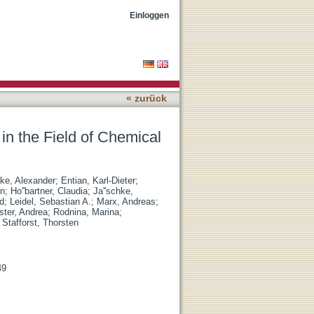
logy of Native Nucleic
Einloggen
« zurück
n the Field of Chemical
ke, Alexander
;
Entian, Karl-Dieter
;
an
;
Ho''bartner, Claudia
;
Ja''schke,
d
;
Leidel, Sebastian A.
;
Marx, Andreas
;
ster, Andrea
;
Rodnina, Marina
;
;
Stafforst, Thorsten
49