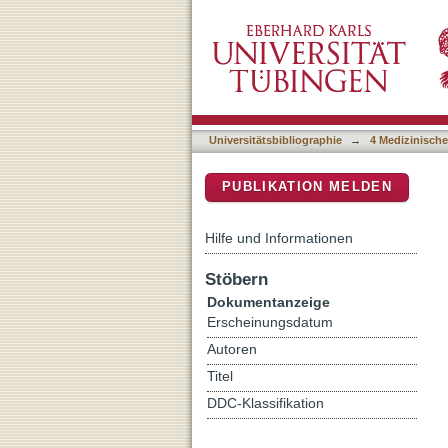
Experience with German Re
DSpace Repositorium (Manakin b
Acid Modifications
Universitätsbibliographie
→
4 Medizinische
PUBLIKATION MELDEN
Hilfe und Informationen
Stöbern
Dokumentanzeige
Erscheinungsdatum
Autoren
Titel
DDC-Klassifikation