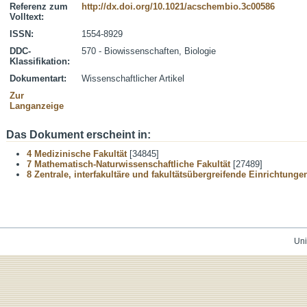
Referenz zum
http://dx.doi.org/10.1021/acschembio.3c00586
Volltext:
ISSN:
1554-8929
DDC-
570 - Biowissenschaften, Biologie
Klassifikation:
Dokumentart:
Wissenschaftlicher Artikel
Zur
Langanzeige
Das Dokument erscheint in:
4 Medizinische Fakultät
[34845]
7 Mathematisch-Naturwissenschaftliche Fakultät
[27489]
8 Zentrale, interfakultäre und fakultätsübergreifende Einrichtunge
Uni