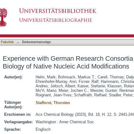
search Consortia in the Field of Chemical Bio
asiert)
 Fakultät
→
Dokumentanzeige
Experience with German Research Consortia i
Biology of Native Nucleic Acid Modifications
Autor(en):
Helm, Mark
;
Bohnsack, Markus T.
;
Carell, Thomas
;
Dalp
Ehrenhofer-Murray, Ann
;
Ficner, Ralf
;
Hammann, Christi
Andres
;
Jeltsch, Albert
;
Kaiser, Stefanie
;
Klassen, Rolan
Mo''rl, Mario
;
Meier, Jochen C.
;
Meister, Gunter
;
Rentmei
Roignant, Jean-Yves
;
Schaffrath, Raffael
;
Stadler, Peter
Tübinger
Stafforst, Thorsten
Autor(en):
Erschienen in:
Acs Chemical Biology (2023), Bd. 18, H. 12, S. 2441-24
Verlagsangabe:
Washington : Amer Chemical Soc
Sprache:
Englisch