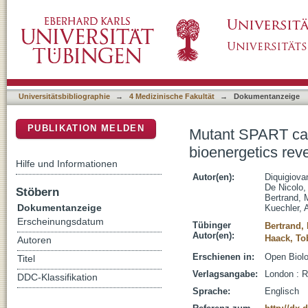
Mutant SPART causes defects in mitochondria
DSpace Repositorium (Manakin basiert)
Coenzyme Q
Universitätsbibliographie
→
4 Medizinische Fakultät
→
Dokumentanzeige
PUBLIKATION MELDEN
Mutant SPART caus
bioenergetics re
Hilfe und Informationen
Autor(en):
Diquigiova
De Nicolo,
Stöbern
Bertrand, 
Dokumentanzeige
Kuechler, 
Erscheinungsdatum
Tübinger
Bertrand,
Autor(en):
Haack, To
Autoren
Erschienen in:
Open Biolo
Titel
Verlagsangabe:
London : 
DDC-Klassifikation
Sprache:
Englisch