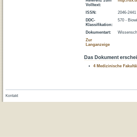
Referenz zum
http://dx.
Volltext:
ISSN:
2046-2441
DDC-
570 - Biow
Klassifikation:
Dokumentart:
Wissenscha
Zur
Langanzeige
Das Dokument erschein
4 Medizinische Fakultä
Kontakt