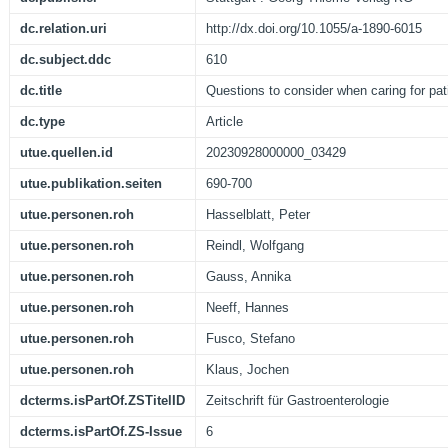
dc.relation.uri
http://dx.doi.org/10.1055/a-1890-6015
dc.subject.ddc
610
dc.title
Questions to consider when caring for pati
dc.type
Article
utue.quellen.id
20230928000000_03429
utue.publikation.seiten
690-700
utue.personen.roh
Hasselblatt, Peter
utue.personen.roh
Reindl, Wolfgang
utue.personen.roh
Gauss, Annika
utue.personen.roh
Neeff, Hannes
utue.personen.roh
Fusco, Stefano
utue.personen.roh
Klaus, Jochen
dcterms.isPartOf.ZSTitelID
Zeitschrift für Gastroenterologie
dcterms.isPartOf.ZS-Issue
6