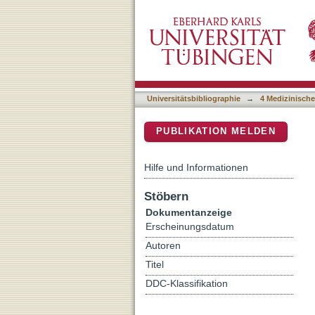
Questions to consider when
DSpace Repositorium (Manakin b
Universitätsbibliographie
→
4 Medizinische
PUBLIKATION MELDEN
Hilfe und Informationen
Stöbern
Dokumentanzeige
Erscheinungsdatum
Autoren
Titel
DDC-Klassifikation