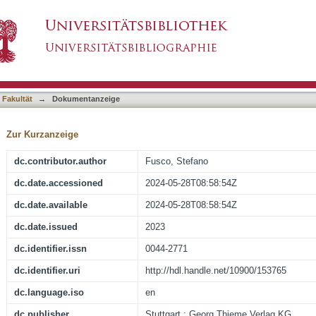
 caring for patients with ulcerative colitis
asiert)
 Fakultät
→
Dokumentanzeige
Zur Kurzanzeige
dc.contributor.author
Fusco, Stefano
dc.date.accessioned
2024-05-28T08:58:54Z
dc.date.available
2024-05-28T08:58:54Z
dc.date.issued
2023
dc.identifier.issn
0044-2771
dc.identifier.uri
http://hdl.handle.net/10900/153765
dc.language.iso
en
dc.publisher
Stuttgart : Georg Thieme Verlag KG