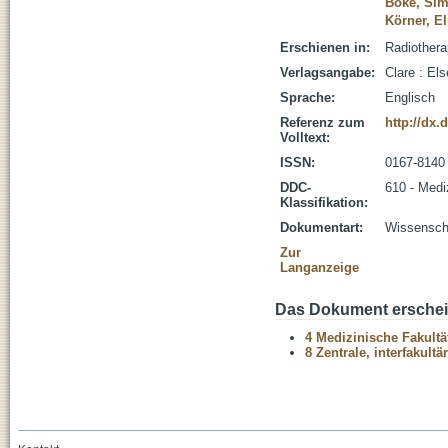
Böke, Si
Körner, El
Erschienen in:
Radiothera
Verlagsangabe:
Clare : Els
Sprache:
Englisch
Referenz zum
http://dx.
Volltext:
ISSN:
0167-8140
DDC-
610 - Medi
Klassifikation:
Dokumentart:
Wissenscha
Zur
Langanzeige
Das Dokument erschein
4 Medizinische Fakultä
8 Zentrale, interfakult