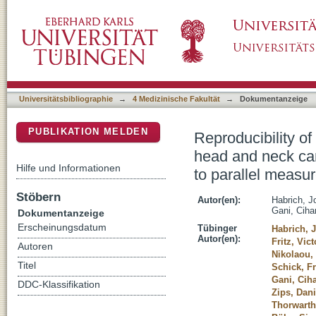
Reproducibility of diffusion-weighted magne
DSpace Repositorium (Manakin basiert)
assessed on a 1.5 T MR-Linac and compariso
scanner
Universitätsbibliographie
→
4 Medizinische Fakultät
→
Dokumentanzeige
PUBLIKATION MELDEN
Reproducibility o
head and neck ca
Hilfe und Informationen
to parallel measu
Stöbern
Autor(en):
Habrich, J
Gani, Ciha
Dokumentanzeige
Erscheinungsdatum
Tübinger
Habrich, 
Autor(en):
Fritz, Vict
Autoren
Nikolaou,
Titel
Schick, Fr
Gani, Cih
DDC-Klassifikation
Zips, Dani
Thorwarth