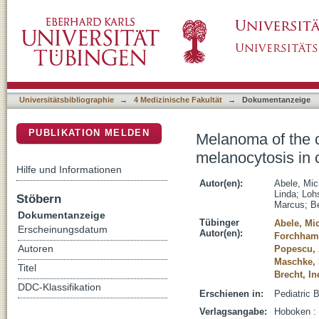
Melanoma of the central nervous system bas
DSpace Repositorium (Manakin basiert)
rare but fatal condition
Universitätsbibliographie
→
4 Medizinische Fakultät
→
Dokumentanzeige
PUBLIKATION MELDEN
Melanoma of the 
melanocytosis in c
Hilfe und Informationen
Autor(en):
Abele, Mic
Linda
;
Lohs
Stöbern
Marcus
;
B
Dokumentanzeige
Tübinger
Abele, Mi
Erscheinungsdatum
Autor(en):
Forchham
Autoren
Popescu, 
Maschke, 
Titel
Brecht, In
DDC-Klassifikation
Erschienen in:
Pediatric 
Verlagsangabe:
Hoboken :