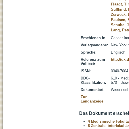
Flaadt, T
Süßkind, 
Zerweck, 
Paulsen, 
Schulte, 
Lang, Pet
Erschienen in:
Cancer Im
Verlagsangabe:
New York :
Sprache:
Englisch
Referenz zum
http://dx.
Volltext:
ISSN:
0340-7004
DDC-
610 - Medi
Klassifikation:
570 - Biow
Dokumentart:
Wissenscha
Zur
Langanzeige
Das Dokument erschein
4 Medizinische Fakultä
8 Zentrale, interfakult