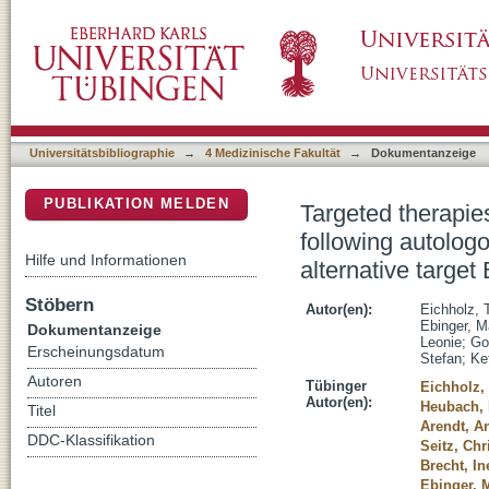
Targeted therapies in retinoblastoma: GD2-d
DSpace Repositorium (Manakin basiert)
transplantation and evaluation of alternative
Universitätsbibliographie
→
4 Medizinische Fakultät
→
Dokumentanzeige
PUBLIKATION MELDEN
Targeted therapie
following autologo
Hilfe und Informationen
alternative target
Stöbern
Autor(en):
Eichholz,
Ebinger, M
Dokumentanzeige
Leonie
;
Go
Erscheinungsdatum
Stefan
;
Ket
Autoren
Tübinger
Eichholz
Autor(en):
Heubach, 
Titel
Arendt, A
DDC-Klassifikation
Seitz, Chr
Brecht, In
Ebinger, 