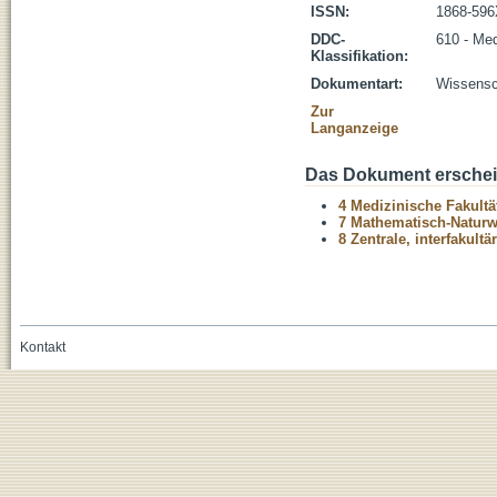
ISSN:
1868-59
DDC-
610 - Med
Klassifikation:
Dokumentart:
Wissensch
Zur
Langanzeige
Das Dokument erschein
4 Medizinische Fakultä
7 Mathematisch-Naturwi
8 Zentrale, interfakult
Kontakt