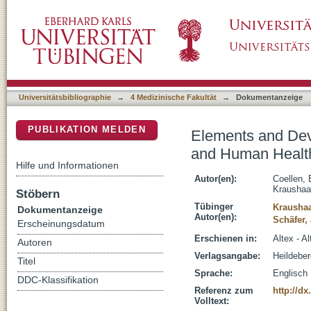
Elements and Development Processes for Te
DSpace Repositorium (Manakin basiert)
Relevant Life Science Research
Universitätsbibliographie
→
4 Medizinische Fakultät
→
Dokumentanzeige
PUBLIKATION MELDEN
Elements and Dev
and Human Health
Hilfe und Informationen
Autor(en):
Coellen, 
Kraushaa
Stöbern
Tübinger
Kraushaa
Dokumentanzeige
Autor(en):
Schäfer,
Erscheinungsdatum
Erschienen in:
Altex - A
Autoren
Verlagsangabe:
Heildeber
Titel
Sprache:
Englisch
DDC-Klassifikation
Referenz zum
http://dx
Volltext: