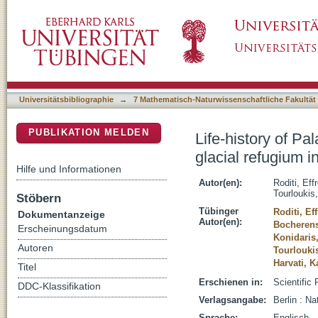
Life-history of Palaeoloxodon antiquus reveal
DSpace Repositorium (Manakin basiert)
Megalopolis basin, Greece
Universitätsbibliographie
→
7 Mathematisch-Naturwissenschaftliche Fakultät
PUBLIKATION MELDEN
Life-history of P
glacial refugium 
Hilfe und Informationen
Autor(en):
Roditi, Eff
Tourloukis
Stöbern
Tübinger
Roditi, Ef
Dokumentanzeige
Autor(en):
Bocherens
Erscheinungsdatum
Konidaris
Autoren
Tourlouki
Harvati, K
Titel
Erschienen in:
Scientific 
DDC-Klassifikation
Verlagsangabe:
Berlin : Na
Sprache:
Englisch