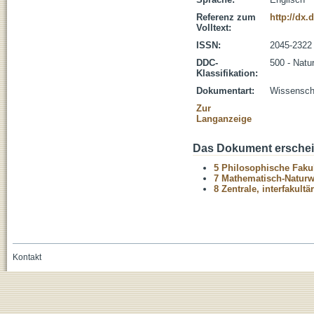
Referenz zum
http://dx.
Volltext:
ISSN:
2045-2322
DDC-
500 - Natu
Klassifikation:
Dokumentart:
Wissenscha
Zur
Langanzeige
Das Dokument erschein
5 Philosophische Fakul
7 Mathematisch-Naturwi
8 Zentrale, interfakult
Kontakt