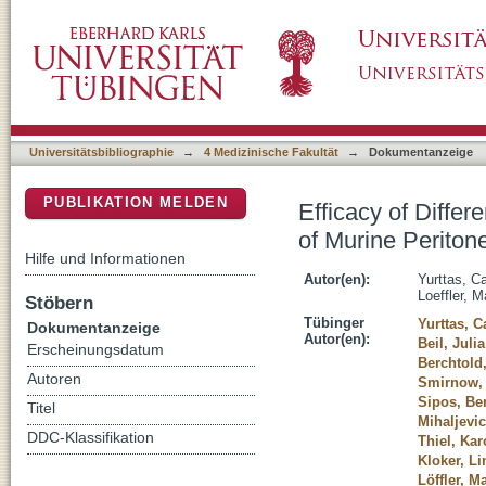
Efficacy of Different Oncolytic Vaccinia Virus
DSpace Repositorium (Manakin basiert)
Mesothelioma
Universitätsbibliographie
→
4 Medizinische Fakultät
→
Dokumentanzeige
PUBLIKATION MELDEN
Efficacy of Differ
of Murine Periton
Hilfe und Informationen
Autor(en):
Yurttas, C
Loeffler, 
Stöbern
Tübinger
Yurttas, C
Dokumentanzeige
Autor(en):
Beil, Julia
Erscheinungsdatum
Berchtold
Autoren
Smirnow, 
Sipos, Be
Titel
Mihaljevic
DDC-Klassifikation
Thiel, Kar
Kloker, Li
Löffler, M