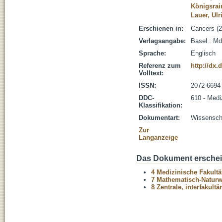
Königsrain
Lauer, Ul
Erschienen in:
Cancers (20
Verlagsangabe:
Basel : Md
Sprache:
Englisch
Referenz zum
http://dx.
Volltext:
ISSN:
2072-6694
DDC-
610 - Medi
Klassifikation:
Dokumentart:
Wissenscha
Zur
Langanzeige
Das Dokument erschein
4 Medizinische Fakultä
7 Mathematisch-Naturwi
8 Zentrale, interfakult