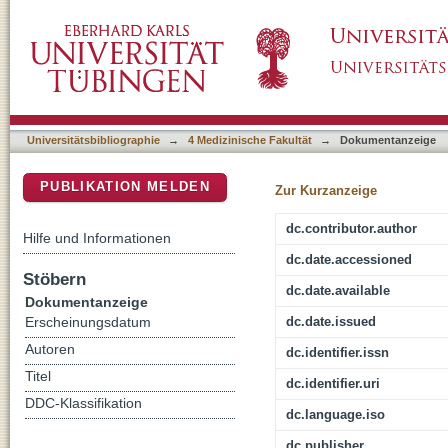
Sex differences in the predictors of skeletal 
DSpace Repositorium (Manakin basiert)
Universitätsbibliographie
→
4 Medizinische Fakultät
→
Dokumentanzeige
PUBLIKATION MELDEN
Zur Kurzanzeige
dc.contributor.author
Hilfe und Informationen
dc.date.accessioned
Stöbern
dc.date.available
Dokumentanzeige
dc.date.issued
Erscheinungsdatum
Autoren
dc.identifier.issn
Titel
dc.identifier.uri
DDC-Klassifikation
dc.language.iso
dc.publisher