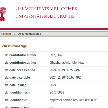
ke of Non-Heme Iron by Enterocytes, Its Impa
asiert)
 Erythrocytes
 Fakultät
→
Dokumentanzeige
Zur Kurzanzeige
dc.contributor.author
Pan, Xia
dc.contributor.author
Ghashghaeinia, Mehrdad
dc.date.accessioned
2024-11-19T10:55:49Z
dc.date.available
2024-11-19T10:55:49Z
dc.date.issued
2024
dc.identifier.issn
2076-3921
dc.identifier.uri
http://hdl.handle.net/10900/158977
dc.language.iso
en