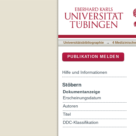
Vitamin C-Dependent Upta
DSpace Repositorium (Manakin b
Redox Capacity of Human
Universitätsbibliographie
→
4 Medizinische
PUBLIKATION MELDEN
Hilfe und Informationen
Stöbern
Dokumentanzeige
Erscheinungsdatum
Autoren
Titel
DDC-Klassifikation