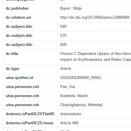
dc.publisher
Basel : Mdpi
dc.relation.uri
http://dx.doi.org/10.3390/antiox13080968
dc.subject.ddc
540
dc.subject.ddc
570
dc.subject.ddc
600
dc.title
Vitamin C-Dependent Uptake of Non-Heme 
Impact on Erythropoiesis and Redox Cap
dc.type
Article
utue.quellen.id
20241001000000_00561
utue.personen.roh
Pan, Xia
utue.personen.roh
Koeberle, Martin
utue.personen.roh
Ghashghaeinia, Mehrdad
dcterms.isPartOf.ZSTitelID
Antioxidants
dcterms.isPartOf.ZS-Issue
Article 968