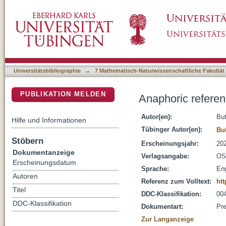
Anaphoric references: Speech production
DSpace Repositorium (Manakin basiert)
Universitätsbibliographie
→
7 Mathematisch-Naturwissenschaftliche Fakultät
PUBLIKATION MELDEN
Anaphoric refere
Autor(en):
But
Hilfe und Informationen
Tübinger Autor(en):
But
Stöbern
Erscheinungsjahr:
20
Dokumentanzeige
Verlagsangabe:
OS
Erscheinungsdatum
Sprache:
Eng
Autoren
Referenz zum Volltext:
ht
Titel
DDC-Klassifikation:
004
DDC-Klassifikation
Dokumentart:
Pre
Zur Langanzeige