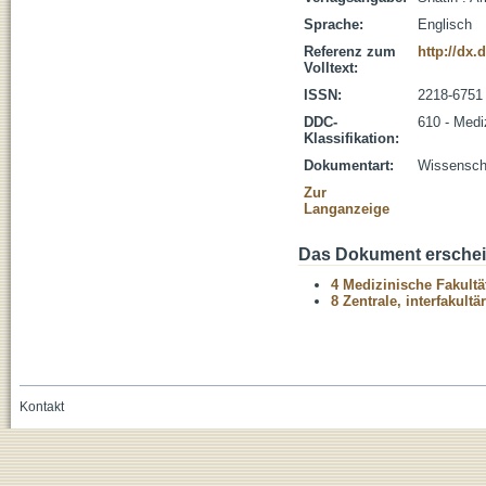
Sprache:
Englisch
Referenz zum
http://dx.
Volltext:
ISSN:
2218-6751
DDC-
610 - Medi
Klassifikation:
Dokumentart:
Wissenscha
Zur
Langanzeige
Das Dokument erschein
4 Medizinische Fakultä
8 Zentrale, interfakult
Kontakt