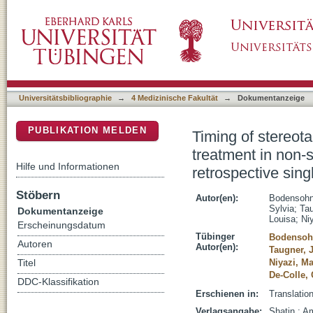
Timing of stereotactic radiosurgery within the 
DSpace Repositorium (Manakin basiert)
cancer brain metastases: a retrospective sing
Universitätsbibliographie
→
4 Medizinische Fakultät
→
Dokumentanzeige
PUBLIKATION MELDEN
Timing of stereota
treatment in non-s
Hilfe und Informationen
retrospective sing
Stöbern
Autor(en):
Bodensohn
Sylvia
;
Tau
Dokumentanzeige
Louisa
;
Ni
Erscheinungsdatum
Tübinger
Bodensoh
Autoren
Autor(en):
Taugner, 
Niyazi, M
Titel
De-Colle, 
DDC-Klassifikation
Erschienen in:
Translatio
Verlagsangabe:
Shatin : 