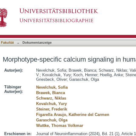
um signaling in human microglia
asiert)
 Fakultät
→
Dokumentanzeige
Morphotype-specific calcium signaling in hum
Autor(en):
Nevelchuk, Sofia
;
Brawek, Bianca
;
Schwarz, Niklas
;
Val
V.
;
Kovalchuk, Yury
;
Koch, Henner
;
Hoellig, Anke
;
Steine
Griesbeck, Oliver
;
Garaschuk, Olga
Tübinger
Nevelchuk, Sofia
Autor(en):
Brawek, Bianca
Schwarz, Niklas
Kovalchuk, Yury
Steiner, Frederik
Figarella Araujo, Katherine del Carmen
Garaschuk, Olga
Wuttke, Thomas Volkmar
Erschienen in:
Journal of Neuroinflammation (2024), Bd. 21 (1), Article 