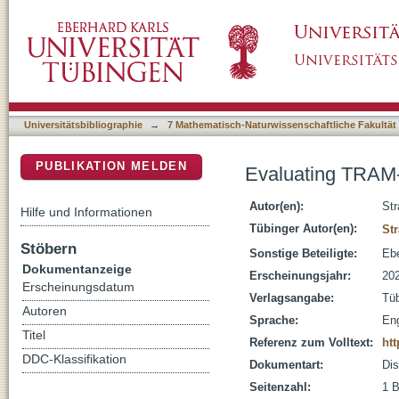
Evaluating TRAM-34 as an anti-glioma agent
DSpace Repositorium (Manakin basiert)
Universitätsbibliographie
→
7 Mathematisch-Naturwissenschaftliche Fakultät
PUBLIKATION MELDEN
Evaluating TRAM-
Autor(en):
Str
Hilfe und Informationen
Tübinger Autor(en):
Str
Stöbern
Sonstige Beteiligte:
Ebe
Dokumentanzeige
Erscheinungsjahr:
20
Erscheinungsdatum
Verlagsangabe:
Tü
Autoren
Sprache:
Eng
Titel
Referenz zum Volltext:
htt
DDC-Klassifikation
Dokumentart:
Dis
Seitenzahl:
1 B