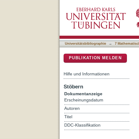
RISE-SDF: a Relightable I
DSpace Repositorium (Manakin b
Rendering
Universitätsbibliographie
→
7 Mathematisc
PUBLIKATION MELDEN
Hilfe und Informationen
Stöbern
Dokumentanzeige
Erscheinungsdatum
Autoren
Titel
DDC-Klassifikation