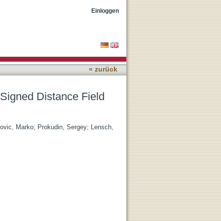
Glossy Object Inverse
Einloggen
« zurück
Signed Distance Field
lovic, Marko
;
Prokudin, Sergey
;
Lensch,