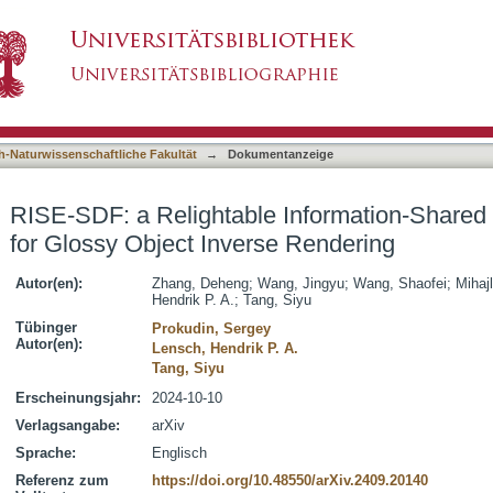
nformation-Shared Signed Distance Field for 
asiert)
h-Naturwissenschaftliche Fakultät
→
Dokumentanzeige
RISE-SDF: a Relightable Information-Shared 
for Glossy Object Inverse Rendering
Autor(en):
Zhang, Deheng
;
Wang, Jingyu
;
Wang, Shaofei
;
Mihaj
Hendrik P. A.
;
Tang, Siyu
Tübinger
Prokudin, Sergey
Autor(en):
Lensch, Hendrik P. A.
Tang, Siyu
Erscheinungsjahr:
2024-10-10
Verlagsangabe:
arXiv
Sprache:
Englisch
Referenz zum
https://doi.org/10.48550/arXiv.2409.20140