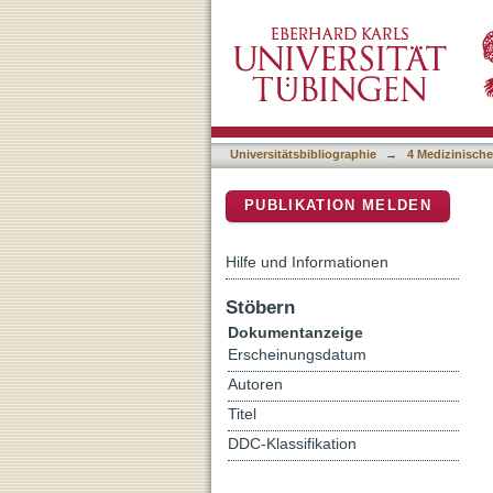
Cytoreductive Surgery wit
DSpace Repositorium (Manakin b
Peritoneal Sarcomatosis
Universitätsbibliographie
→
4 Medizinische
PUBLIKATION MELDEN
Hilfe und Informationen
Stöbern
Dokumentanzeige
Erscheinungsdatum
Autoren
Titel
DDC-Klassifikation