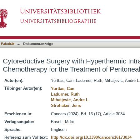
h Hyperthermic Intraperitoneal Chemotherapy f
asiert)
 Fakultät
→
Dokumentanzeige
Cytoreductive Surgery with Hyperthermic Intr
Chemotherapy for the Treatment of Peritonea
Autor(en):
Yurttas, Can
;
Ladurner, Ruth
;
Mihaljevic, Andre L
Tübinger Autor(en):
Yurttas, Can
Ladurner, Ruth
Mihaljevic, Andre L.
Strohäker, Jens
Erschienen in:
Cancers (2024), Bd. 16 (17), Article 3034
Verlagsangabe:
Basel : Mdpi
Sprache:
Englisch
Referenz zum Volltext:
http://dx.doi.org/10.3390/cancers16173034