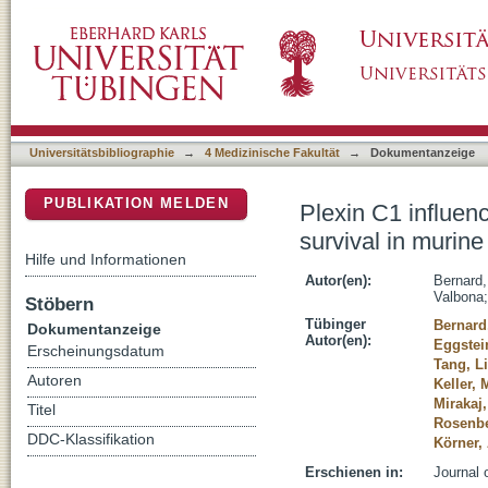
Plexin C1 influences immune response to intr
DSpace Repositorium (Manakin basiert)
Universitätsbibliographie
→
4 Medizinische Fakultät
→
Dokumentanzeige
PUBLIKATION MELDEN
Plexin C1 influen
survival in murine
Hilfe und Informationen
Autor(en):
Bernard,
Valbona
Stöbern
Tübinger
Bernard
Dokumentanzeige
Autor(en):
Eggstei
Erscheinungsdatum
Tang, L
Autoren
Keller, 
Mirakaj
Titel
Rosenbe
DDC-Klassifikation
Körner,
Erschienen in:
Journal 