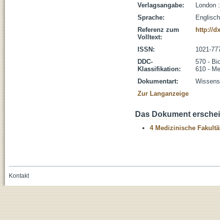
Verlagsangabe:
London 
Sprache:
Englisch
Referenz zum
http://d
Volltext:
ISSN:
1021-77
DDC-
570 - Bi
Klassifikation:
610 - Me
Dokumentart:
Wissensc
Zur Langanzeige
Das Dokument erschein
4 Medizinische Fakultä
Kontakt