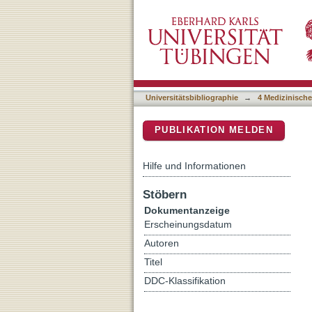
Antibiotics in patients wi
DSpace Repositorium (Manakin b
Universitätsbibliographie
→
4 Medizinische
PUBLIKATION MELDEN
Hilfe und Informationen
Stöbern
Dokumentanzeige
Erscheinungsdatum
Autoren
Titel
DDC-Klassifikation