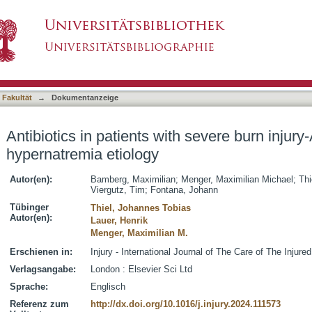
th severe burn injury-A modifiable variable in hy
asiert)
 Fakultät
→
Dokumentanzeige
Antibiotics in patients with severe burn injury
hypernatremia etiology
Autor(en):
Bamberg, Maximilian
;
Menger, Maximilian Michael
;
Thi
Viergutz, Tim
;
Fontana, Johann
Tübinger
Thiel, Johannes Tobias
Autor(en):
Lauer, Henrik
Menger, Maximilian M.
Erschienen in:
Injury - International Journal of The Care of The Injured
Verlagsangabe:
London : Elsevier Sci Ltd
Sprache:
Englisch
Referenz zum
http://dx.doi.org/10.1016/j.injury.2024.111573