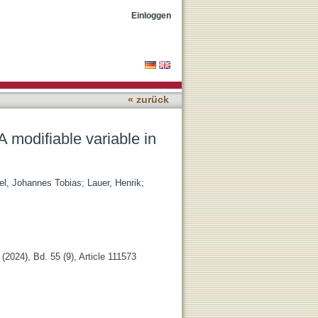
pernatremia etiology
Einloggen
« zurück
-A modifiable variable in
el, Johannes Tobias
;
Lauer, Henrik
;
 (2024), Bd. 55 (9), Article 111573