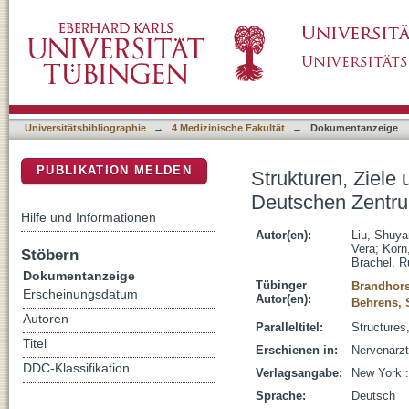
Strukturen, Ziele und Bedürfnisse der Early
DSpace Repositorium (Manakin basiert)
Psychische Gesundheit
Universitätsbibliographie
→
4 Medizinische Fakultät
→
Dokumentanzeige
PUBLIKATION MELDEN
Strukturen, Ziele
Deutschen Zentru
Hilfe und Informationen
Autor(en):
Liu, Shuya
Vera
;
Korn
Stöbern
Brachel, R
Dokumentanzeige
Tübinger
Brandhors
Erscheinungsdatum
Autor(en):
Behrens,
Autoren
Paralleltitel:
Structures
Titel
Erschienen in:
Nervenarzt
DDC-Klassifikation
Verlagsangabe:
New York :
Sprache:
Deutsch