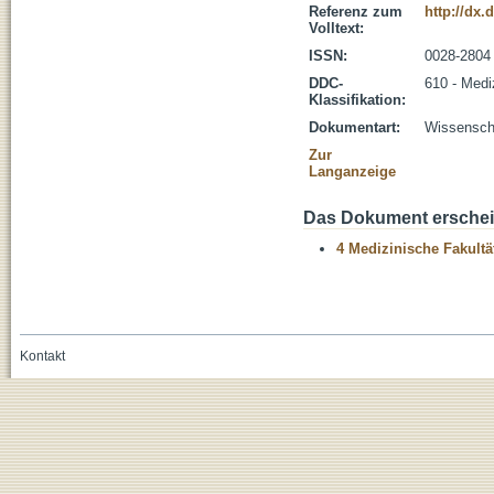
Referenz zum
http://dx.
Volltext:
ISSN:
0028-2804
DDC-
610 - Medi
Klassifikation:
Dokumentart:
Wissenscha
Zur
Langanzeige
Das Dokument erschein
4 Medizinische Fakultä
Kontakt