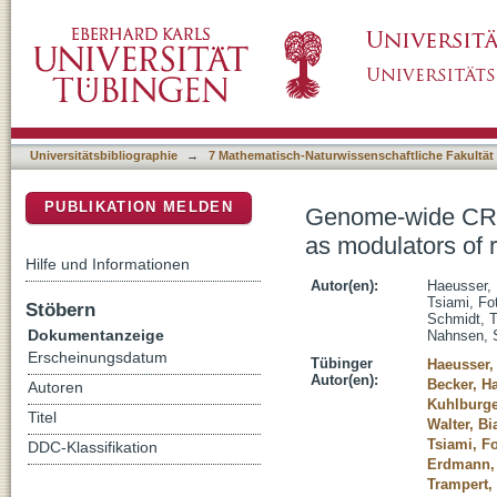
Genome-wide CRISPR-Cas 9 screens identify
DSpace Repositorium (Manakin basiert)
regorafenib in experimental glioma
Universitätsbibliographie
→
7 Mathematisch-Naturwissenschaftliche Fakultät
PUBLIKATION MELDEN
Genome-wide CRI
as modulators of 
Hilfe und Informationen
Autor(en):
Haeusser, 
Tsiami, Fot
Stöbern
Schmidt, T
Dokumentanzeige
Nahnsen, 
Erscheinungsdatum
Tübinger
Haeusser,
Autor(en):
Becker, H
Autoren
Kuhlburge
Titel
Walter, Bi
Tsiami, Fo
DDC-Klassifikation
Erdmann,
Trampert, 