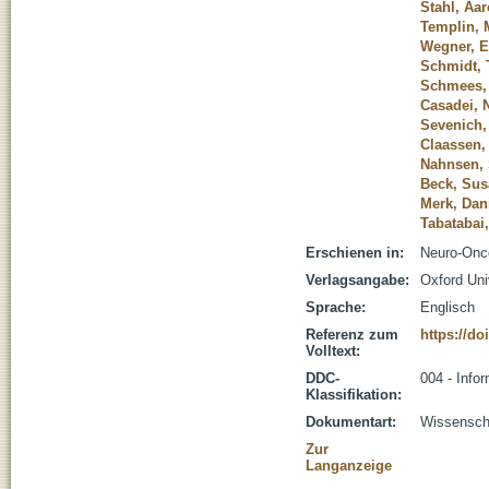
Stahl, Aa
Templin, 
Wegner, E
Schmidt, 
Schmees, 
Casadei, 
Sevenich,
Claassen,
Nahnsen,
Beck, Su
Merk, Dani
Tabatabai
Erschienen in:
Neuro-Onco
Verlagsangabe:
Oxford Uni
Sprache:
Englisch
Referenz zum
https://d
Volltext:
DDC-
004 - Infor
Klassifikation:
Dokumentart:
Wissenscha
Zur
Langanzeige