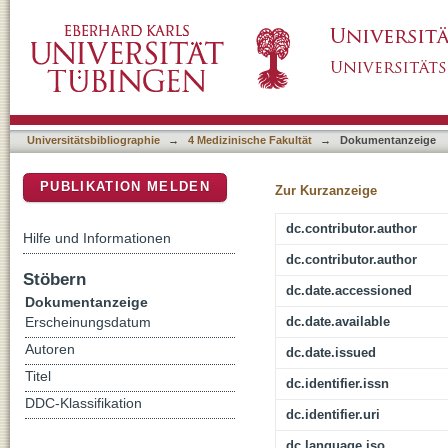
Clinical performance of AI-integrated risk a
DSpace Repositorium (Manakin basiert)
prevalence of COVID-19
Universitätsbibliographie
→
4 Medizinische Fakultät
→
Dokumentanzeige
PUBLIKATION MELDEN
Zur Kurzanzeige
dc.contributor.author
Hilfe und Informationen
dc.contributor.author
Stöbern
dc.date.accessioned
Dokumentanzeige
dc.date.available
Erscheinungsdatum
Autoren
dc.date.issued
Titel
dc.identifier.issn
DDC-Klassifikation
dc.identifier.uri
dc.language.iso