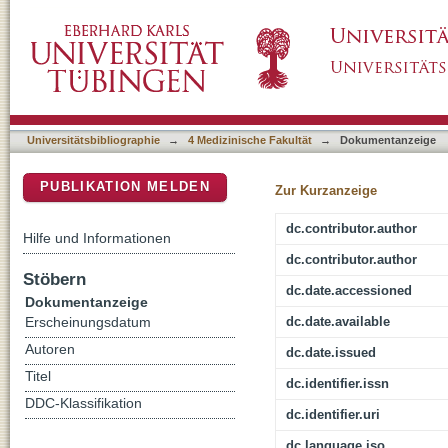
Will I soon be out of my job? Quality and gu
DSpace Repositorium (Manakin basiert)
patient inquiries with gynecologic symptoms in
Universitätsbibliographie
→
4 Medizinische Fakultät
→
Dokumentanzeige
PUBLIKATION MELDEN
Zur Kurzanzeige
dc.contributor.author
Hilfe und Informationen
dc.contributor.author
Stöbern
dc.date.accessioned
Dokumentanzeige
dc.date.available
Erscheinungsdatum
Autoren
dc.date.issued
Titel
dc.identifier.issn
DDC-Klassifikation
dc.identifier.uri
dc.language.iso