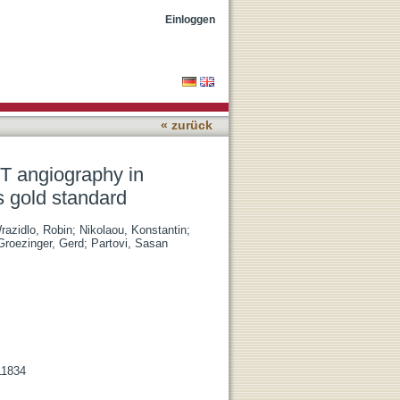
l artery disease compared
Einloggen
« zurück
T angiography in
s gold standard
razidlo, Robin
;
Nikolaou, Konstantin
;
Groezinger, Gerd
;
Partovi, Sasan
11834