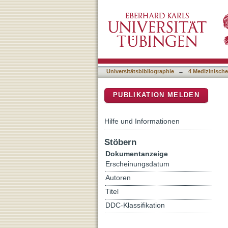
Diagnostic performance o
DSpace Repositorium (Manakin b
to DSA as gold standard
Universitätsbibliographie
→
4 Medizinische
PUBLIKATION MELDEN
Hilfe und Informationen
Stöbern
Dokumentanzeige
Erscheinungsdatum
Autoren
Titel
DDC-Klassifikation