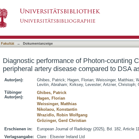
f Photon-counting CT angiography in periphera
asiert)
 Fakultät
→
Dokumentanzeige
Diagnostic performance of Photon-counting C
peripheral artery disease compared to DSA a
Autor(en):
Ghibes, Patrick
;
Hagen, Florian
;
Weissinger, Matthias
;
W
Levitin, Abraham
;
Kirksey, Levester
;
Artzner, Christoph
;
Tübinger
Ghibes, Patrick
Autor(en):
Hagen, Florian
Weissinger, Matthias
Nikolaou, Konstantin
Wrazidlo, Robin Wolfgang
Grözinger, Gerd Christian
Erschienen in:
European Journal of Radiology (2025), Bd. 182, Article 1
Verlagsangabe:
Clare : Elsevier Ireland Ltd