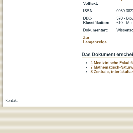
Volltext:
ISSN:
0950-382
DDC-
570 - Bio
Klassifikation:
610 - Med
Dokumentart:
Wissensch
Zur
Langanzeige
Das Dokument erschein
4 Medizinische Fakultä
7 Mathematisch-Naturwi
8 Zentrale, interfakult
Kontakt