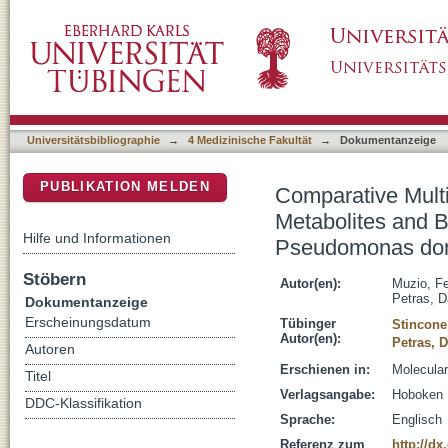
Comparative Multi-Omics Survey Reveals Nov
DSpace Repositorium (Manakin basiert)
Clusters Under GacS Control in Pseudomon
Universitätsbibliographie
→
4 Medizinische Fakultät
→
Dokumentanzeige
PUBLIKATION MELDEN
Comparative Mult
Metabolites and B
Hilfe und Informationen
Pseudomonas don
Stöbern
Autor(en):
Muzio, Fe
Petras, D
Dokumentanzeige
Erscheinungsdatum
Tübinger
Stincone
Autor(en):
Petras, D
Autoren
Erschienen in:
Molecular
Titel
Verlagsangabe:
Hoboken 
DDC-Klassifikation
Sprache:
Englisch
Referenz zum
http://d