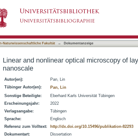
cal microscopy of layered materials at nanoscal
asiert)
h-Naturwissenschaftliche Fakultät
→
Dokumentanzeige
Linear and nonlinear optical microscopy of lay
nanoscale
Autor(en):
Pan, Lin
Tübinger Autor(en):
Pan, Lin
Sonstige Beteiligte:
Eberhard Karls Universität Tübingen
Erscheinungsjahr:
2022
Verlagsangabe:
Tübingen
Sprache:
Englisch
Referenz zum Volltext:
http://dx.doi.org/10.15496/publikation-82293
Dokumentart:
Dissertation