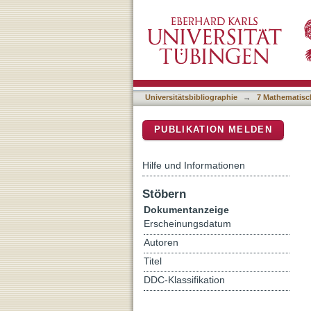
Linear and nonlinear opti
DSpace Repositorium (Manakin b
Universitätsbibliographie
→
7 Mathematisc
PUBLIKATION MELDEN
Hilfe und Informationen
Stöbern
Dokumentanzeige
Erscheinungsdatum
Autoren
Titel
DDC-Klassifikation